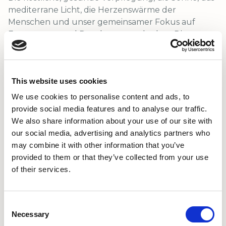
mediterrane Licht, die Herzenswärme der
Menschen und unser gemeinsamer Fokus auf
Entspannen und Durchatmen erlauben Dir, so zu
sein, wie Du bist und aus dem inhaltlich reichen
Buffet dieses kontemplativen Retreats genau das
zu wählen, was Dir gerade in Deinem Leben guttut.
This website uses cookies
Allem voran: Dich ausruhen, genießen,
regenerieren - und das in bester Gesellschaft.
We use cookies to personalise content and ads, to
provide social media features and to analyse our traffic.
An einem halben freien Tag kannst Du in der Stille
We also share information about your use of our site with
der Natur um die Villa in den Hängematten
our social media, advertising and analytics partners who
verweilen oder zum und am am Meer oder in den
may combine it with other information that you’ve
Bergen wandern oder die lokalen Märkte
provided to them or that they’ve collected from your use
erforschen. Ganz in der Nähe befindet sich das
of their services.
idyllisch gelegene Bergdorf Frigiliana, eingebettet
in die wunderschöne Berglandschaft der Sierra de
Tejeda. Alle Orte sind gut zu Fuß oder mit dem Bus
Consent
Necessary
zu erreichen. Das Meer ist in einem Fußweg von 20
Selection