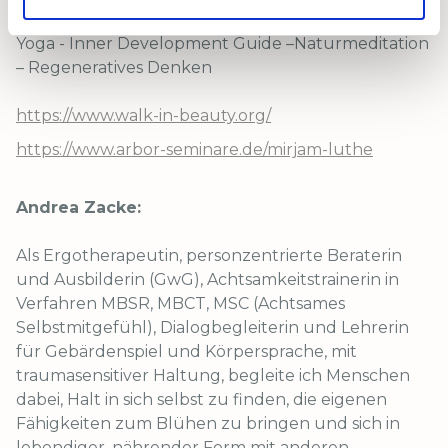
zurStressbewältigung – Dyaden und Dialog - Hatha
Yoga - Inner Development Guide –Naturmeditation
– Regeneratives Denken
https://www.walk-in-beauty.org/
https://www.arbor-seminare.de/mirjam-luthe
Andrea Zacke:
Als Ergotherapeutin, personzentrierte Beraterin
und Ausbilderin (GwG), Achtsamkeitstrainerin in
Verfahren MBSR, MBCT, MSC (Achtsames
Selbstmitgefühl), Dialogbegleiterin und Lehrerin
für Gebärdenspiel und Körpersprache, mit
traumasensitiver Haltung, begleite ich Menschen
dabei, Halt in sich selbst zu finden, die eigenen
Fähigkeiten zum Blühen zu bringen und sich in
lebendiger, nährender Form mit anderen