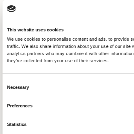
Nachdem Sie sich registriert haben, erhalten Sie
eine Anmeldebestätigung. Diese gilt vorbehaltlich
der Zustimmung der Referentinnen nach einem
This website uses cookies
kurzen Vorgespräch.Mit der Anmeldebestätigung
We use cookies to personalise content and ads, to provide s
erhalten alle Teilnehmenden einen Fragebogen, in
traffic. We also share information about your use of our site 
dem einige persönliche Angaben erfragt werden
analytics partners who may combine it with other information 
und den Sie direkt an dieKursleiterinnen schicken.
they’ve collected from your use of their services.
Das Seminar findet auf der interaktiven
Consent
Internetplattform
Zoom
statt.
Necessary
Selection
Der Link zum Einloggen wird Ihnen vor Beginn des
Seminars per E-Mail zugesandt.
Preferences
DieTeilnahme an diesem Angebot erfolgt auf
eigene Verantwortung.
Statistics
ReferentInnen und Veranstalter übernehmen
keinerlei Haftung für anlässlich derKursteilnahme