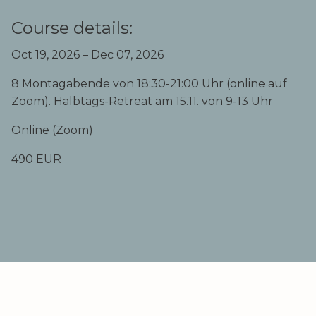
Course details:
Oct 19, 2026 – Dec 07, 2026
8 Montagabende von 18:30-21:00 Uhr (online auf
Zoom). Halbtags-Retreat am 15.11. von 9-13 Uhr
Online (Zoom)
490 EUR