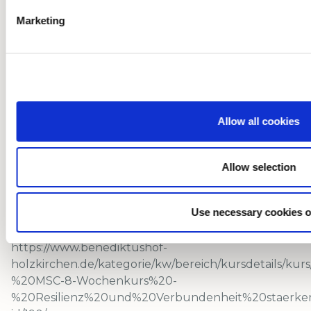
entstehende Personen- und Sachschäden.
Marketing
Dieses Buch ist als Kurs-Lektüre verbindlich:
Christopher Germer: Selbstmitgefühl- Das
Übungsbuch; erschienen im Arbor-Verlag
Allow all cookies
Weitere Lektüre-Empfehlungen:
Kristin Neff: Selbstmitgefühl; erschienen im Kailash
Allow selection
Verlag
Christopher Germer: Der achtsame Weg zum
Use necessary cookies o
Selbstmitgefühl; erschienen im Arbor-Verlag
https://www.benediktushof-
holzkirchen.de/kategorie/kw/bereich/kursdetails/k
%20MSC-8-Wochenkurs%20-
%20Resilienz%20und%20Verbundenheit%20staerken