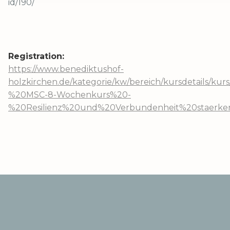
id/190/
Registration:
https://www.benediktushof-
holzkirchen.de/kategorie/kw/bereich/kursdetails/k
%20MSC-8-Wochenkurs%20-
%20Resilienz%20und%20Verbundenheit%20staerken