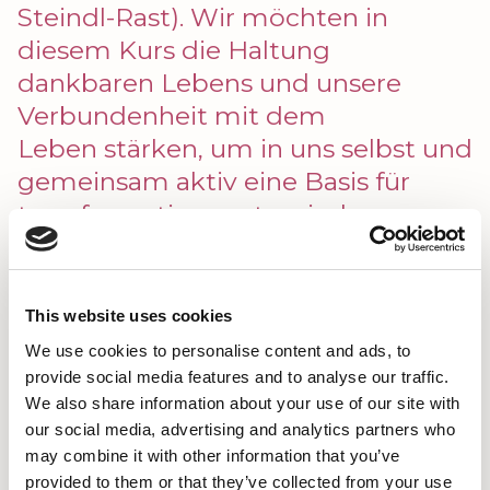
Steindl-Rast). Wir möchten in
diesem Kurs die Haltung
dankbaren Lebens und unsere
Verbundenheit mit dem
Leben stärken, um in uns selbst und
gemeinsam aktiv eine Basis für
transformative, systemische
Prozesse und Grundlagen für ein
friedvolleres
Miteinander mitzugestalten.
This website uses cookies
We use cookies to personalise content and ads, to
May 09, 2027 – May 14, 2027, Europakloster Gut
provide social media features and to analyse our traffic.
Aich am Wolfgangsee
We also share information about your use of our site with
our social media, advertising and analytics partners who
may combine it with other information that you’ve
provided to them or that they’ve collected from your use